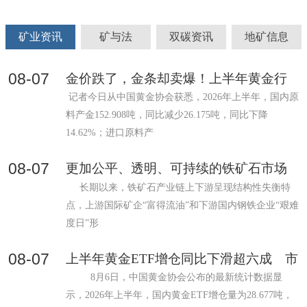
年经济工作，分析当前经济形势，部署2026年经济工作。李
强作总结讲话，对贯彻落实习近平总书记重要讲话精神、做
矿业资讯
矿与法
双碳资讯
地矿信息
好明年经济工作提出要求。 12月10日至
08-07
金价跌了，金条却卖爆！上半年黄金行
情给消费者什么信号？
记者今日从中国黄金协会获悉，2026年上半年，国内原
料产金152.908吨，同比减少26.175吨，同比下降
14.62%；进口原料产
08-07
更加公平、透明、可持续的铁矿石市场
新秩序正逐步构建
长期以来，铁矿石产业链上下游呈现结构性失衡特
点，上游国际矿企“富得流油”和下游国内钢铁企业“艰难
度日”形
08-07
上半年黄金ETF增仓同比下滑超六成 市
场仍看好配置价值
8月6日，中国黄金协会公布的最新统计数据显
示，2026年上半年，国内黄金ETF增仓量为28.677吨，